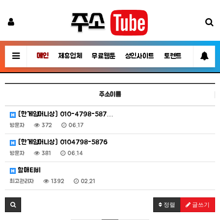
메인
제휴업체
무료웹툰
성인사이트
토렌트
영화/TV
주소이름
[한​게임​머니​상] 01​0-​47​98​-5​87…
방문자
372
06.17
[한​게임​머니​상] 01​04​79​8-​58​76
방문자
381
06.14
할매티비
최고관리자
1392
02.21
정렬
글쓰기