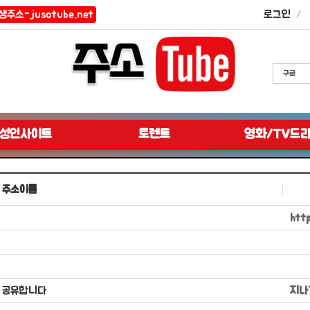
생주소-jusotube.net
로그인
성인사이트
토렌트
영화/TV드
주소이름
htt
 공유합니다
지나