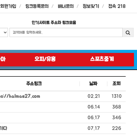
회원가입
링크등록문의
배너문의
정보찾기
접속 218
인기사이트 주소와 링크모음
라마
오피/유흥
스포츠중계
주소링크
날짜
조회
ps://halmae27.com
02.21
1310
06.14
368
06.17
346
가다
07.17
226