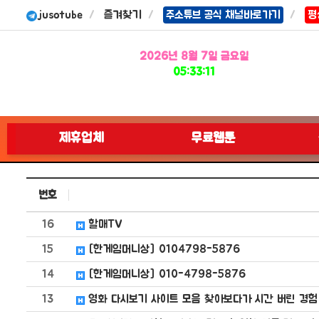
jusotube
즐겨찾기
주소튜브 공식 채널바로가기
평
2026년 8월 7일 금요일
05:33:12
제휴업체
무료웹툰
번호
16
할매TV
15
[한​게임​머니​상] 01​04​79​8-​58​76
14
[한​게임​머니​상] 01​0-​47​98​-5​87​6
13
영화 다시보기 사이트 모음 찾아보다가 시간 버린 경험